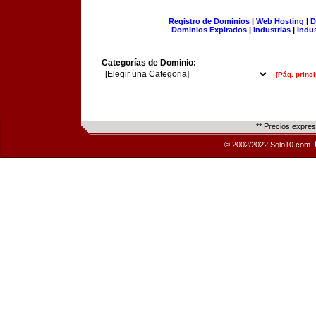
Registro de Dominios
|
Web Hosting
|
D
Dominios Expirados
|
Industrias
|
Indu
Categorías de Dominio:
[Pág. princi
** Precios expre
© 2002/2022 Solo10.com