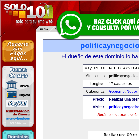
politicaynegoci
El dueño de este dominio lo ha
Mayusculas:
POLITICAYNEGO
Minusculas:
politicaynegocio
Longitud:
17 caracteres
Categorias:
Gobierno
,
Negoci
Precio:
Realizar una ofer
Visitar!
politicaynegoci
Serán consideradas ofer
Realizar una Oferta