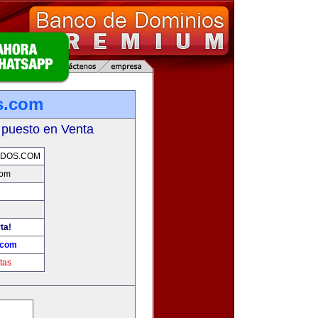
os.com
 puesto en Venta
ADOS.COM
com
ta!
.com
tas