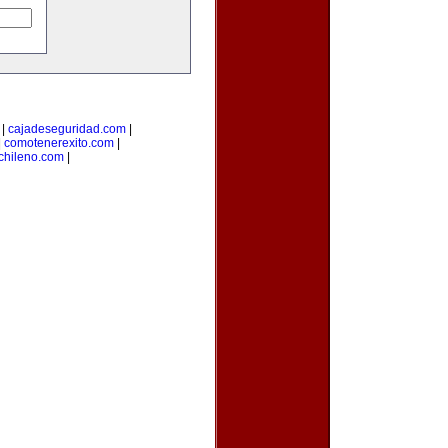
|
cajadeseguridad.com
|
|
comotenerexito.com
|
chileno.com
|