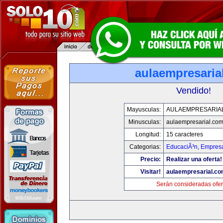
aulaempresaria
Vendido!
Mayusculas:
AULAEMPRESARIA
Minusculas:
aulaempresarial.co
Longitud:
15 caracteres
Categorias:
EducaciÃ³n
,
Empresa
Precio:
Realizar una oferta!
Visitar!
aulaempresarial.c
Serán consideradas ofer