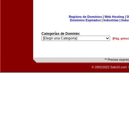
Registro de Dominios
|
Web Hosting
|
D
Dominios Expirados
|
Industrias
|
Indu
Categorías de Dominio:
[Pág. princi
** Precios expre
© 2002/2022 Solo10.com